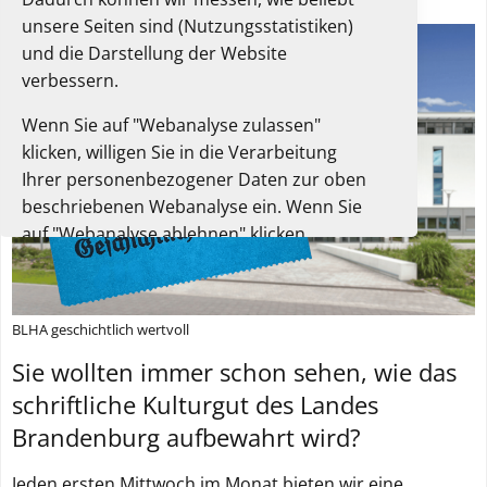
unsere Seiten sind (Nutzungsstatistiken)
und die Darstellung der Website
verbessern.
Wenn Sie auf "Webanalyse zulassen"
klicken, willigen Sie in die Verarbeitung
Ihrer personenbezogener Daten zur oben
beschriebenen Webanalyse ein. Wenn Sie
auf "Webanalyse ablehnen" klicken,
verarbeiten wir diese Daten nicht und Sie
können die Website trotzdem nutzen.
BLHA geschichtlich wertvoll
Sie können Ihre Einwilligung jederzeit in
diesem Einwilligungsbanner oder der
Sie wollten immer schon sehen, wie das
Datenschutzerklärung widerrufen. Dort
schriftliche Kulturgut des Landes
finden Sie auch weitere Informationen zur
Brandenburg aufbewahrt wird?
Webanalyse.
Unsere Datenschutzerklärung.
Jeden ersten Mittwoch im Monat bieten wir eine