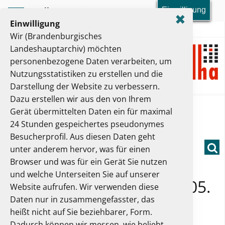
Einwilligung
Toolbar-Menü
✖
Einwilligung
Das Brandenburgische Landeshauptarchiv
Wir (Brandenburgisches
Landeshauptarchiv) möchten
personenbezogene Daten verarbeiten, um
Nutzungsstatistiken zu erstellen und die
Darstellung der Website zu verbessern.
Dazu erstellen wir aus den von Ihrem
Hauptmenü
Gerät übermittelten Daten ein für maximal
24 Stunden gespeichertes pseudonymes
Sie sind hier:
Kontakt
Presse
Öffentliche Führung
Besucherprofil. Aus diesen Daten geht
Such
unter anderem hervor, was für einen
Browser und was für ein Gerät Sie nutzen
26.11.2024
und welche Unterseiten Sie auf unserer
Öffentliche Führung am 05.
Website aufrufen. Wir verwenden diese
Daten nur in zusammengefasster, das
März 2025
heißt nicht auf Sie beziehbarer, Form.
Dadurch können wir messen, wie beliebt