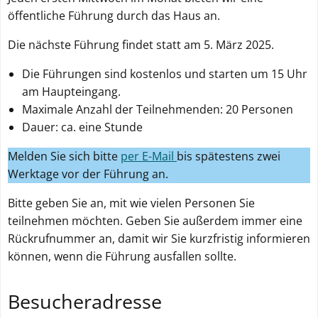
öffentliche Führung durch das Haus an.
Die nächste Führung findet statt am 5. März 2025.
Webanalyse
zulassen
Die Führungen sind kostenlos und starten um 15 Uhr
am Haupteingang.
Webanalyse
Maximale Anzahl der Teilnehmenden: 20 Personen
ablehnen
Dauer: ca. eine Stunde
Melden Sie sich bitte
per E-Mail
bis spätestens zwei
Werktage vor der Führung an.
Bitte geben Sie an, mit wie vielen Personen Sie
teilnehmen möchten. Geben Sie außerdem immer eine
Rückrufnummer an, damit wir Sie kurzfristig informieren
können, wenn die Führung ausfallen sollte.
Besucheradresse